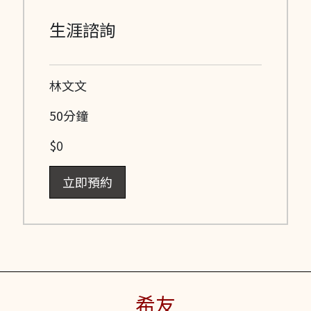
生涯諮詢
林文文
50分鐘
$0
立即預約
希友