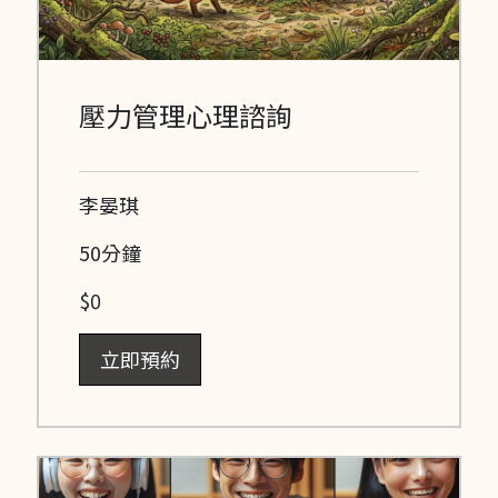
壓力管理心理諮詢
李晏琪
50分鐘
$0
立即預約