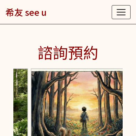
希友 see u
諮詢預約