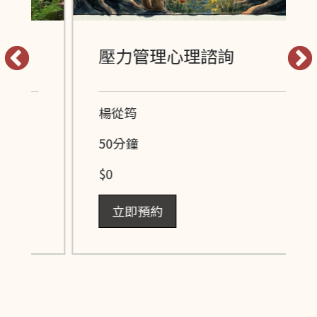
壓力管理心理諮詢
楊從筠
50分鐘
$0
立即預約